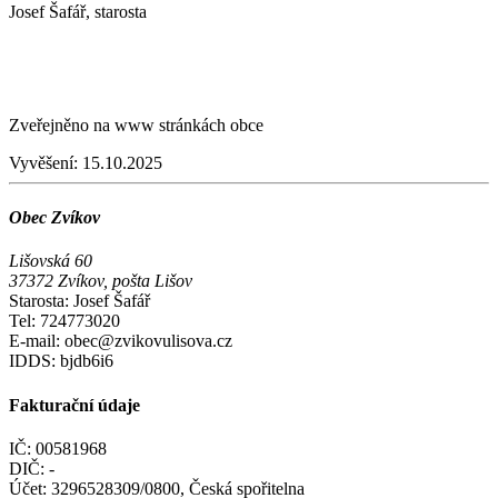
Josef Šafář, starosta
Zveřejněno na www stránkách obce
Vyvěšení:
15.10.2025
Obec Zvíkov
Lišovská 60
37372 Zvíkov, pošta Lišov
Starosta: Josef Šafář
Tel: 724773020
E-mail: obec@zvikovulisova.cz
IDDS: bjdb6i6
Fakturační údaje
IČ: 00581968
DIČ: -
Účet: 3296528309/0800, Česká spořitelna