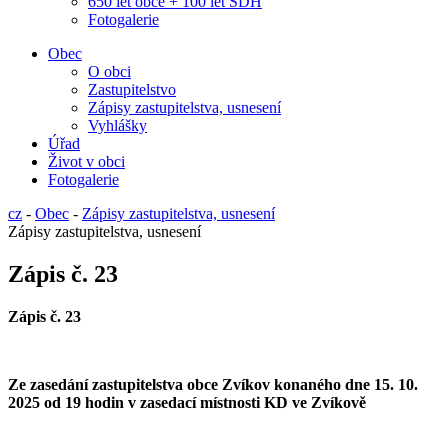
650 let obce + 100 let SDH
Fotogalerie
Obec
O obci
Zastupitelstvo
Zápisy zastupitelstva, usnesení
Vyhlášky
Úřad
Život v obci
Fotogalerie
cz
-
Obec
-
Zápisy zastupitelstva, usnesení
Zápisy zastupitelstva, usnesení
Zápis č. 23
Zápis č.
2
3
Ze zasedání zastupitelstva obce Zvíkov konaného dne
15. 10.
2025 od 1
9
hodin v zasedací místnosti KD ve Zvíkově