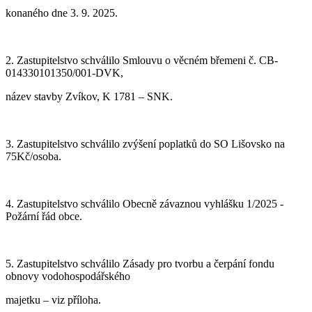
konaného dne
3. 9.
2025.
2.
Zastupitelstvo schv
álilo Smlouvu o věcném břemeni č. CB-
014330101350/001-DVK,
název stavby Zvíkov, K 1781 – SNK.
3. Zastupitelstvo schválilo
zvýšení poplatků do SO Lišovsko na
75Kč/osoba.
4. Zastupitelstvo schválilo Obecně závaznou vyhlášku 1/2025 -
Požární řád obce.
5. Zastupitelstvo schválilo Zásady pro tvorbu a čerpání fondu
obnovy vodohospodářského
majetku – viz příloha.