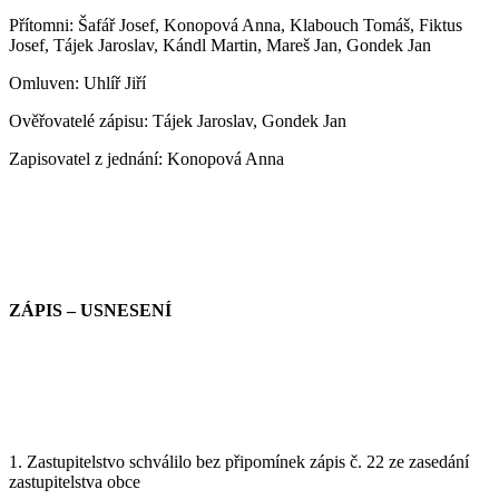
Přítomni: Š
afář Josef, Konopová Anna, Klabouch Tomáš, Fiktus
Josef, Tájek Jaroslav, Kándl Martin, Mareš Jan, Gondek Jan
Omluven: Uhlíř Jiří
Ověřovatelé zápisu:
Tájek Jaroslav, Gondek Jan
Zapisovatel z jednání:
Konopová Anna
ZÁPIS – USNESENÍ
1. Zastupitelstvo schválilo bez připomínek zápis č.
2
2
ze zasedání
zastupitelstva
obce