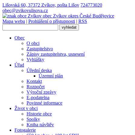
Lišovská 60, 37372 Zvíkov, pošta Lišov
724773020
obec@zvikovulisova.cz
obec
Zvíkov
okres České Budějovice
Mapa webu
|
Prohlášení o přístupnosti
|
RSS
Obec
O obci
Zastupitelstvo
Zápisy zastupitelstva, usnesení
Vyhlášky
Úřad
Úřední deska
Územní plán
Kontakt
Rozpočet
Výroční zprávy
E-podatelna
Povinné informace
Život v obci
Historie obce
Spolky
Kniha návštěv
Fotogalerie