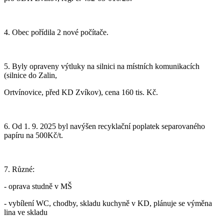
4. Obec pořídila 2 nové počítače.
5. Byly opraveny výtluky na silnici na místních komunikacích
(silnice do Zalin,
Ortvínovice, před KD Zvíkov), cena 160 tis. Kč.
6. Od 1. 9. 2025 byl navýšen recyklační poplatek separovaného
papíru na 500Kč/t.
7
. Různé:
- oprava studně v MŠ
- vybílení WC, chodby, skladu kuchyně v KD, plánuje se výměna
lina ve skladu