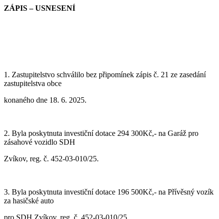
ZÁPIS – USNESENÍ
1. Zastupitelstvo schválilo bez připomínek zápis č.
2
1
ze zasedání
zastupitelstva
obce
konaného dne
18. 6.
2025.
2.
Byla poskytnuta investiční dotace 294 300Kč,- na Garáž pro
zásahové vozidlo SDH
Zvíkov, reg. č. 452-03-010/25.
3.
Byla poskytnuta investiční dotace 196 500Kč,- na Přívěsný vozík
za hasičské auto
pro SDH Zvíkov, reg. č. 452-03-010/25.