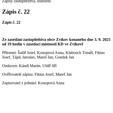
Zápisy zastupitelstva, usnesení
Zápis č. 22
Zápis č.
2
2
Ze zasedání zastupitelstva obce Zvíkov konaného dne
3. 9
.
2025
od 1
9
hodin v zasedací místnosti KD ve Zvíkově
Přítomni: Š
afář Josef, Konopová Anna, Klabouch Tomáš, Fiktus
Josef, Tájek Jaroslav,
Mareš Jan,
Gondek Jan
Omluven: Kándl Martin, Uhlíř Jiří
Ověřovatelé zápisu:
Fiktus Josef, Mareš Jan
Zapisovatel z jednání:
Konopová Anna