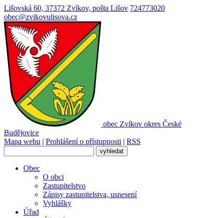
Lišovská 60, 37372 Zvíkov, pošta Lišov
724773020
obec@zvikovulisova.cz
obec
Zvíkov
okres České
Budějovice
Mapa webu
|
Prohlášení o přístupnosti
|
RSS
Obec
O obci
Zastupitelstvo
Zápisy zastupitelstva, usnesení
Vyhlášky
Úřad