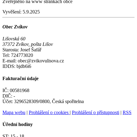
Zveřejněno na www stránkách obce
Vyvěšení:
5.9.2025
Obec Zvíkov
Lišovská 60
37372 Zvíkov, pošta Lišov
Starosta: Josef Šafář
Tel: 724773020
E-mail: obec@zvikovulisova.cz
IDDS: bjdb6i6
Fakturační údaje
IČ: 00581968
DIČ: -
Účet: 3296528309/0800, Česká spořitelna
Mapa webu
|
Prohlášení o cookies
|
Prohlášení o přístupnosti
|
RSS
Úřední hodiny
ST:
15 - 18