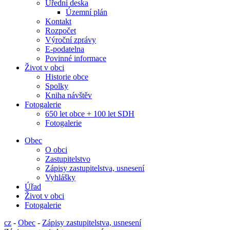
Úřední deska
Územní plán
Kontakt
Rozpočet
Výroční zprávy
E-podatelna
Povinné informace
Život v obci
Historie obce
Spolky
Kniha návštěv
Fotogalerie
650 let obce + 100 let SDH
Fotogalerie
Obec
O obci
Zastupitelstvo
Zápisy zastupitelstva, usnesení
Vyhlášky
Úřad
Život v obci
Fotogalerie
cz
-
Obec
-
Zápisy zastupitelstva, usnesení