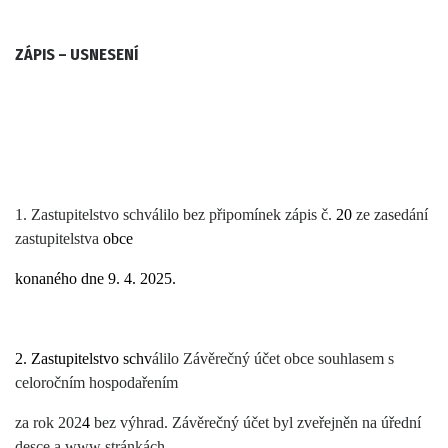
ZÁPIS – USNESENÍ
1. Zastupitelstvo schválilo bez připomínek zápis č.
20
ze zasedání
zastupitelstva
obce
konaného dne
9. 4
. 2025.
2.
Zastupitelstvo schv
álilo Závěrečný účet obce souhlasem s
celoročním hospodařením
za rok 202
4
bez výhrad. Závěrečný účet byl zveřejněn na úřední
desce a www stránkách