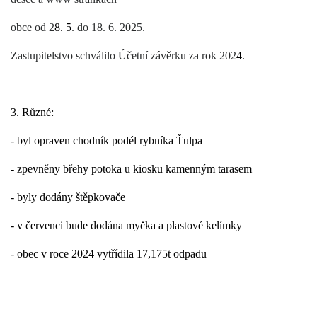
obce od 2
8. 5
.
do 18. 6. 2025.
Zastupitelstvo schválilo Účetní závěrku za rok 202
4
.
3. Různé:
- byl opraven chodník podél rybníka Ťulpa
- zpevněn
y
břeh
y
potoka u kiosku kamenným tarasem
- byly dodány štěpkovače
- v červenci bude dodána myčka a plastové kelímky
-
obec v roce 2024 vytřídila 17,175t odpadu