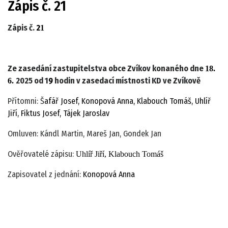
Zápis č. 21
Zápis č.
2
1
Ze zasedání zastupitelstva obce Zvíkov konaného dne
18.
2025 od 1
9
hodin v zasedací místnosti KD ve Zvíkově
6.
Přítomni: Š
afář Josef, Konopová Anna, Klabouch Tomáš, Uhlíř
Jiří, Fiktus Josef, Tájek Jaroslav
Omluven: Kándl Martin, Mareš Jan, Gondek Jan
Ověřovatelé zápisu:
Uhlíř Jiří, Klabouch Tomáš
Zapisovatel z jednání:
Konopová Anna