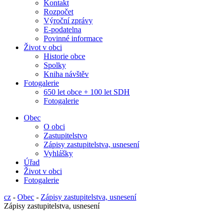
Kontakt
Rozpočet
Výroční zprávy
E-podatelna
Povinné informace
Život v obci
Historie obce
Spolky
Kniha návštěv
Fotogalerie
650 let obce + 100 let SDH
Fotogalerie
Obec
O obci
Zastupitelstvo
Zápisy zastupitelstva, usnesení
Vyhlášky
Úřad
Život v obci
Fotogalerie
cz
-
Obec
-
Zápisy zastupitelstva, usnesení
Zápisy zastupitelstva, usnesení