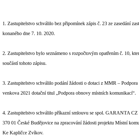
1. Zastupitelstvo schválilo bez připomínek zápis č.
2
3
ze zasedání zas
konaného dne
7
.
10.
2020.
2. Zastupitelstvo
bylo seznámeno s
rozpočtovým opatřením č.
10
, kte
součástí tohoto
zápisu.
3.
Zastupitelstvo
schválilo podání žádosti o dotaci z MMR – Podpora
venkova 2021 dotační titul „Podpora obnovy místních komunikací“.
4. Zastupitelstvo schválilo příkazní smlouvu se spol. GARANTA CZ 
370 01
České Budějovice na zpracování žádosti projektu
Místní komu
Ke Kapličce
Zvíkov.