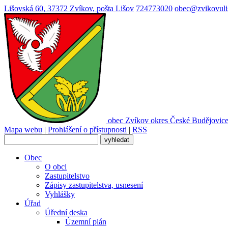
Lišovská 60, 37372 Zvíkov, pošta Lišov
724773020
obec@zvikovuli
obec
Zvíkov
okres České Budějovic
Mapa webu
|
Prohlášení o přístupnosti
|
RSS
Obec
O obci
Zastupitelstvo
Zápisy zastupitelstva, usnesení
Vyhlášky
Úřad
Úřední deska
Územní plán