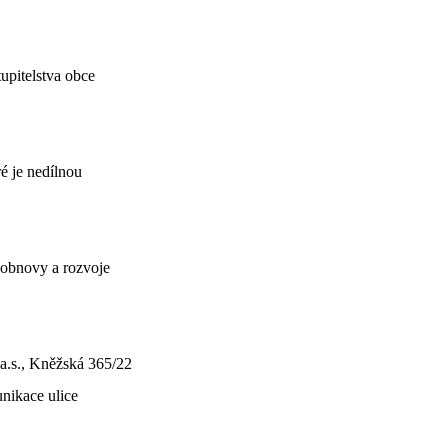
tupitelstva obce
r
é
j
e
nedílnou
 obnovy a rozvoje
a.s., Kněžská 365/22
nikace ulice