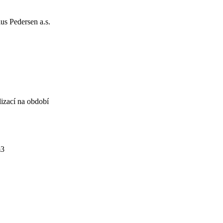
us Pedersen a.s.
lizací na období
m3