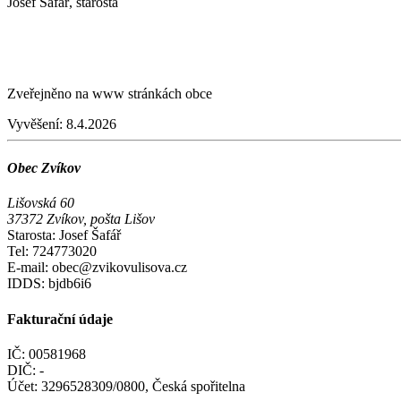
Josef Šafář, starosta
Zveřejněno na www stránkách obce
Vyvěšení:
8.4.2026
Obec Zvíkov
Lišovská 60
37372 Zvíkov, pošta Lišov
Starosta: Josef Šafář
Tel: 724773020
E-mail: obec@zvikovulisova.cz
IDDS: bjdb6i6
Fakturační údaje
IČ: 00581968
DIČ: -
Účet: 3296528309/0800, Česká spořitelna