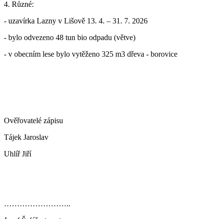
4. Různé:
- uzavírka Lazny v Lišově 13. 4. – 31. 7. 2026
- bylo odvezeno 48 tun bio odpadu (větve)
- v obecním lese bylo vytěženo 325 m3 dřeva - borovice
Ověřovatelé zápisu
Tájek Jaroslav
Uhlíř Jiří
……………………..