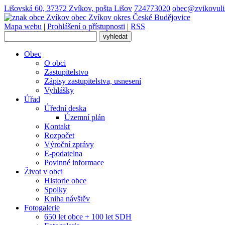
Lišovská 60, 37372 Zvíkov, pošta Lišov
724773020
obec@zvikovuli
obec
Zvíkov
okres České Budějovice
Mapa webu
|
Prohlášení o přístupnosti
|
RSS
Obec
O obci
Zastupitelstvo
Zápisy zastupitelstva, usnesení
Vyhlášky
Úřad
Úřední deska
Územní plán
Kontakt
Rozpočet
Výroční zprávy
E-podatelna
Povinné informace
Život v obci
Historie obce
Spolky
Kniha návštěv
Fotogalerie
650 let obce + 100 let SDH