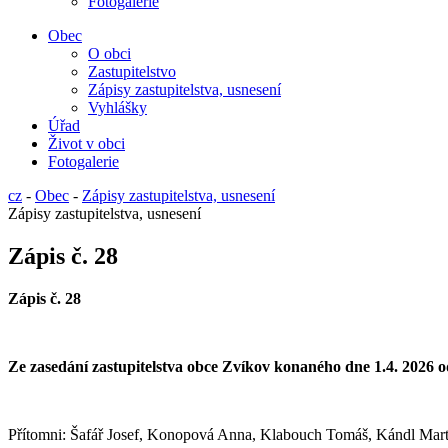
Fotogalerie
Obec
O obci
Zastupitelstvo
Zápisy zastupitelstva, usnesení
Vyhlášky
Úřad
Život v obci
Fotogalerie
cz
-
Obec
-
Zápisy zastupitelstva, usnesení
Zápisy zastupitelstva, usnesení
Zápis č. 28
Zápis č.
2
8
Ze zasedání zastupitelstva obce Zvíkov konaného dne 1.
4
.
2026 o
Přítomni: Š
afář Josef, Konopová Anna, Klabouch Tomáš, Kándl Martin,