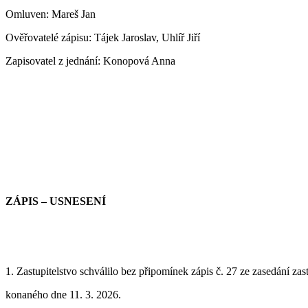
Omluven: Mareš Jan
Ověřovatelé zápisu:
Tájek Jaroslav, Uhlíř Jiří
Zapisovatel z jednání:
Konopová Anna
ZÁPIS – USNESENÍ
1. Zastupitelstvo schválilo bez připomínek zápis č.
2
7 z
e zasedání zas
konaného dne 1
1. 3
. 2026.