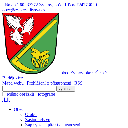
Lišovská 60, 37372 Zvíkov, pošta Lišov
724773020
obec@zvikovulisova.cz
obec
Zvíkov
okres České
Budějovice
Mapa webu
|
Prohlášení o přístupnosti
|
RSS
❙❙
Obec
O obci
Zastupitelstvo
Zápisy zastupitelstva, usnesení