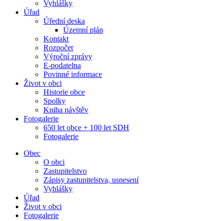
Vyhlášky
Úřad
Úřední deska
Územní plán
Kontakt
Rozpočet
Výroční zprávy
E-podatelna
Povinné informace
Život v obci
Historie obce
Spolky
Kniha návštěv
Fotogalerie
650 let obce + 100 let SDH
Fotogalerie
Obec
O obci
Zastupitelstvo
Zápisy zastupitelstva, usnesení
Vyhlášky
Úřad
Život v obci
Fotogalerie