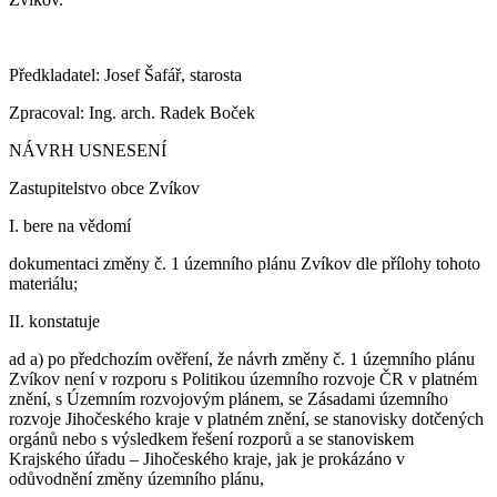
Předkladatel: Josef Šafář, starosta
Zpracoval: Ing. arch. Radek Boček
NÁVRH USNESENÍ
Zastupitelstvo obce Zvíkov
I. bere na vědomí
dokumentaci změny č. 1 územního plánu Zvíkov dle přílohy tohoto
materiálu;
II. konstatuje
ad a) po předchozím ověření, že návrh změny č. 1 územního plánu
Zvíkov není v rozporu s Politikou územního rozvoje ČR v platném
znění, s Územním rozvojovým plánem, se Zásadami územního
rozvoje Jihočeského kraje v platném znění, se stanovisky dotčených
orgánů nebo s výsledkem řešení rozporů a se stanoviskem
Krajského úřadu – Jihočeského kraje, jak je prokázáno v
odůvodnění změny územního plánu,