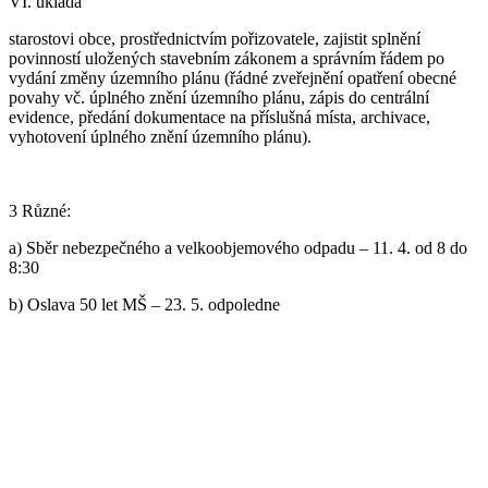
VI. ukládá
starostovi obce, prostřednictvím pořizovatele, zajistit splnění
povinností uložených stavebním zákonem a správním řádem po
vydání změny územního plánu (řádné zveřejnění opatření obecné
povahy vč. úplného znění územního plánu, zápis do centrální
evidence, předání dokumentace na příslušná místa, archivace,
vyhotovení úplného znění územního plánu).
3 Různé:
a) Sběr nebezpečného a velkoobjemového odpadu – 11. 4. od 8 do
8:30
b) Oslava 50 let MŠ – 23. 5. odpoledne