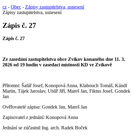
cz
-
Obec
-
Zápisy zastupitelstva, usnesení
Zápisy zastupitelstva, usnesení
Zápis č. 27
Zápis č.
27
Ze zasedání zastupitelstva obce Zvíkov konaného dne 11. 3.
2026 od 1
9
hodin v zasedací místnosti KD ve Zvíkově
Přítomni: Š
afář Josef, Konopová Anna, Klabouch Tomáš, Kándl
Martin, Tájek Jaroslav, Uhlíř Jiří, Mareš Jan, Fiktus Josef, Gondek
Jan
Ověřovatelé zápisu:
Gondek Jan, Mareš Jan
Zapisovatel z jednání:
Konopová Anna
Jednání se zúčastnil Ing. arch. Radek Boček