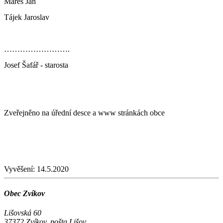
Mareš Jan
Tájek Jaroslav
…………………….
Josef Šafář - starosta
Zveřejněno na úřední desce a www stránkách obce
Vyvěšení:
14.5.2020
Obec Zvíkov
Lišovská 60
37372 Zvíkov, pošta Lišov