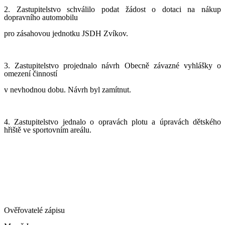
2. Zastupitelstvo schválilo podat žádost o dotaci na nákup
d
opravního
automobilu
pro zásahovou jednotku
J
S
D
H Zvíkov.
3. Zastupitelstvo projednalo návrh Obecně závazné vyhlášky o
omezení činností
v nevhodnou dobu. Návrh byl zamítnut.
4. Zastupitelstvo jednalo o opravách plotu a úpravách dětského
hřiště ve sportovním areálu.
Ověřovatelé zápisu