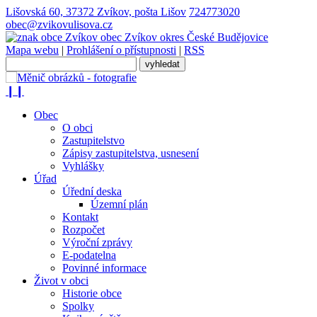
Lišovská 60, 37372 Zvíkov, pošta Lišov
724773020
obec@zvikovulisova.cz
obec
Zvíkov
okres České Budějovice
Mapa webu
|
Prohlášení o přístupnosti
|
RSS
❙❙
Obec
O obci
Zastupitelstvo
Zápisy zastupitelstva, usnesení
Vyhlášky
Úřad
Úřední deska
Územní plán
Kontakt
Rozpočet
Výroční zprávy
E-podatelna
Povinné informace
Život v obci
Historie obce
Spolky