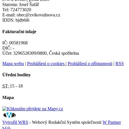
Starosta: Josef Šafář
Tel: 724773020
E-mail: obec@zvikovulisova.cz
IDDS: bjdb6i6
Fakturační údaje
IČ: 00581968
DIČ: -
Účet: 3296528309/0800, Česká spořitelna
Mapa webu
|
Prohlášení o cookies
|
Prohlášení o přístupnosti
|
RSS
Úřední hodiny
ST:
15 - 18
Mapa
Vytvořil WRS
- Webový Redakční Systém společnosti
W Partner
s.r.o.