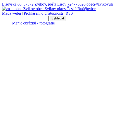
Lišovská 60, 37372 Zvíkov, pošta Lišov
724773020
obec@zvikovuli
obec
Zvíkov
okres České Budějovice
Mapa webu
|
Prohlášení o přístupnosti
|
RSS