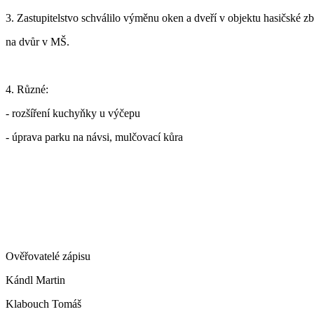
3. Zastupitelstvo schválilo výměnu oken a dveří v objektu hasičské z
na dvůr v MŠ.
4. Různé:
- rozšíření kuchyňky u výčepu
- úprava parku na návsi, mulčovací kůra
Ověřovatelé zápisu
Kándl Martin
Klabouch Tomáš