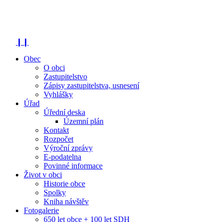
❙❙
Obec
O obci
Zastupitelstvo
Zápisy zastupitelstva, usnesení
Vyhlášky
Úřad
Úřední deska
Územní plán
Kontakt
Rozpočet
Výroční zprávy
E-podatelna
Povinné informace
Život v obci
Historie obce
Spolky
Kniha návštěv
Fotogalerie
650 let obce + 100 let SDH