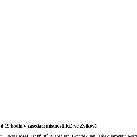
od 19 hodin v zasedací místnosti KD ve Zvíkově
Fiktus Josef, Uhlíř Jiří, Mareš Jan, Gondek Jan, Tájek Jaroslav, Mar