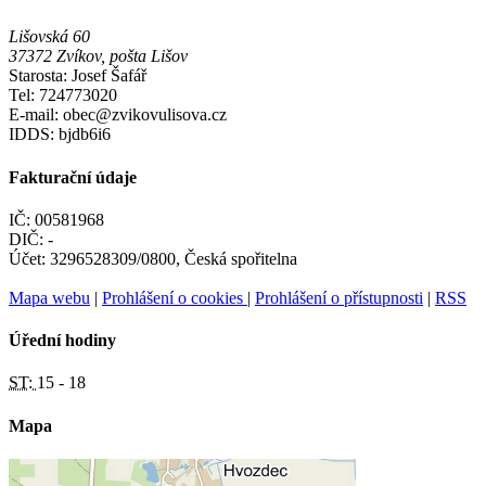
Lišovská 60
37372 Zvíkov, pošta Lišov
Starosta: Josef Šafář
Tel: 724773020
E-mail: obec@zvikovulisova.cz
IDDS: bjdb6i6
Fakturační údaje
IČ: 00581968
DIČ: -
Účet: 3296528309/0800, Česká spořitelna
Mapa webu
|
Prohlášení o cookies
|
Prohlášení o přístupnosti
|
RSS
Úřední hodiny
ST:
15 - 18
Mapa