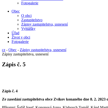
Fotogalerie
Obec
O obci
Zastupitelstvo
Zápisy zastupitelstva, usnesení
Vyhlášky
Úřad
Život v obci
Fotogalerie
cz
-
Obec
-
Zápisy zastupitelstva, usnesení
Zápisy zastupitelstva, usnesení
Zápis č. 5
Zápis č. 4
Ze zasedání zastupitelstva obce Zvíkov konaného dne 8
.
2. 2023 
Přítomni: Š
afář Josef, Konopová Anna, Klabouch Tomáš, Kánd Martin, 