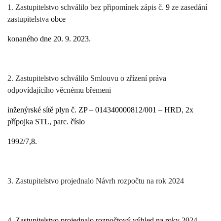
1. Zastupitelstvo schválilo bez připomínek zápis č.
9
ze zasedání
zastupitelstva
obce
konaného dne 20. 9. 2023.
2. Zastupitelstvo schválilo Smlouvu o zřízení práva
odpovídajícího věcnému břemeni
inženýrské sítě plyn č. ZP – 014340000812/001 – HRD, 2x
přípojka STL, parc. číslo
1992/7,8.
3. Zastupitelstvo projednalo Návrh rozpočtu na rok 2024
4. Zastupitelstvo projednalo rozpočtový výhled na roky 2024 -