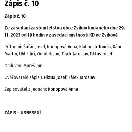
Zápis č. 10
Zápis č.
10
Ze zasedání zastupitelstva obce Zvíkov konaného dne
29.
11
. 2023 od 19 hodin v zasedací místnosti KD ve Zvíkově
Přítomni: Š
afář Josef, Konopová Anna, Klabouch Tomáš, Kánd
Martin, Uhlíř Jiří, Gondek Jan, Tájek Jaroslav, Fiktus Josef
Omluven: Mareš Jan
Ověřovatelé zápisu:
Fiktus Josef, Tájek Jaroslav
Zapisovatel z jednání: K
onopová Anna
ZÁPIS – USNESENÍ