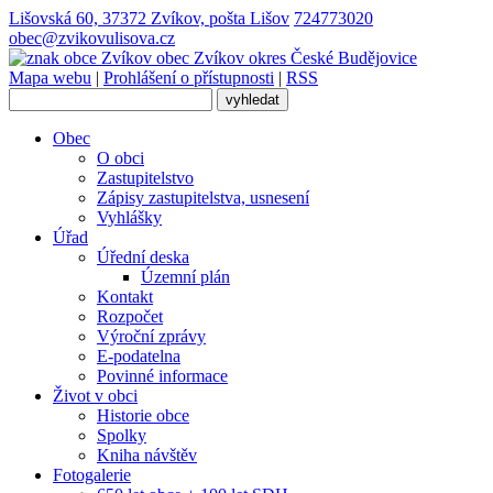
Lišovská 60, 37372 Zvíkov, pošta Lišov
724773020
obec@zvikovulisova.cz
obec
Zvíkov
okres České Budějovice
Mapa webu
|
Prohlášení o přístupnosti
|
RSS
Obec
O obci
Zastupitelstvo
Zápisy zastupitelstva, usnesení
Vyhlášky
Úřad
Úřední deska
Územní plán
Kontakt
Rozpočet
Výroční zprávy
E-podatelna
Povinné informace
Život v obci
Historie obce
Spolky
Kniha návštěv
Fotogalerie