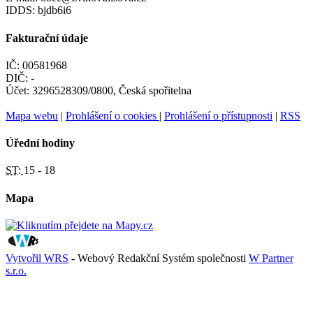
IDDS: bjdb6i6
Fakturační údaje
IČ: 00581968
DIČ: -
Účet: 3296528309/0800, Česká spořitelna
Mapa webu
|
Prohlášení o cookies
|
Prohlášení o přístupnosti
|
RSS
Úřední hodiny
ST:
15 - 18
Mapa
Vytvořil WRS
- Webový Redakční Systém společnosti
W Partner
s.r.o.