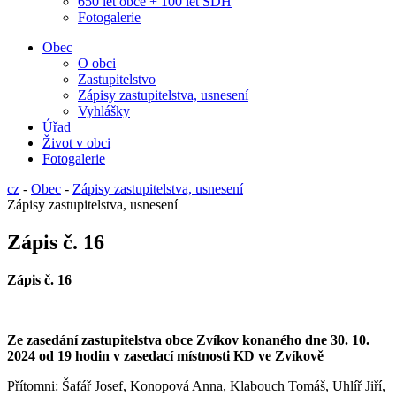
650 let obce + 100 let SDH
Fotogalerie
Obec
O obci
Zastupitelstvo
Zápisy zastupitelstva, usnesení
Vyhlášky
Úřad
Život v obci
Fotogalerie
cz
-
Obec
-
Zápisy zastupitelstva, usnesení
Zápisy zastupitelstva, usnesení
Zápis č. 16
Zápis č.
16
Ze zasedání zastupitelstva obce Zvíkov konaného dne
30. 10.
2024 od 19 hodin v zasedací místnosti KD ve Zvíkově
Přítomni: Š
afář Josef, Konopová Anna, Klabouch Tomáš, Uhlíř Jiří,