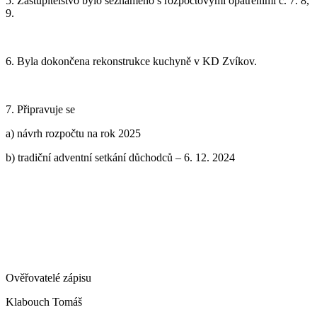
5. Zastupitelstvo bylo seznámeno s rozpočtovými opatřeními č. 7. 8,
9.
6. Byla dokončena rekonstrukce kuchyně v KD Zvíkov.
7. Připravuje se
a) návrh rozpočtu na rok 2025
b) tradiční adventní setkání důchodců – 6. 12. 2024
Ověřovatelé zápisu
Klabouch Tomáš