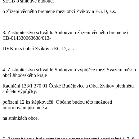
SECB o smlouvě budoucí
o zřízení věcného břemene mezi obcí Zvíkov a EG.D, a.s.
3. Zastupitelstvo schválilo Smlouvu o zřízení věcného břemene č.
CB-014330063638/013-
DVK mezi obcí Zvíkov a EG.D, a.s.
4. Zastupitelstvo schválilo Smlouvu o výpůjčce mezi Svazem měst a
obcí Jihočeského kraje
Radniční 133/1 370 01 České Budějovice a Obcí Zvíkov předmětu
a účelu výpůjčky,
pořízení 12 ks štěpkovačů. Občané budou této možnosti
informováni písemně a
na stránkách obce.