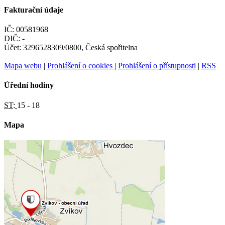
Fakturační údaje
IČ: 00581968
DIČ: -
Účet: 3296528309/0800, Česká spořitelna
Mapa webu
|
Prohlášení o cookies
|
Prohlášení o přístupnosti
|
RSS
Úřední hodiny
ST:
15 - 18
Mapa