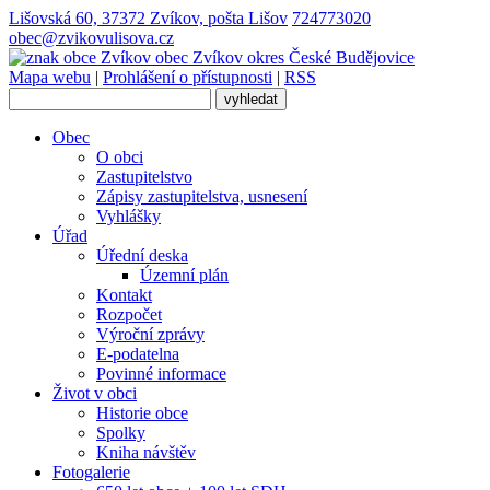
Lišovská 60, 37372 Zvíkov, pošta Lišov
724773020
obec@zvikovulisova.cz
obec
Zvíkov
okres České Budějovice
Mapa webu
|
Prohlášení o přístupnosti
|
RSS
Obec
O obci
Zastupitelstvo
Zápisy zastupitelstva, usnesení
Vyhlášky
Úřad
Úřední deska
Územní plán
Kontakt
Rozpočet
Výroční zprávy
E-podatelna
Povinné informace
Život v obci
Historie obce
Spolky
Kniha návštěv
Fotogalerie