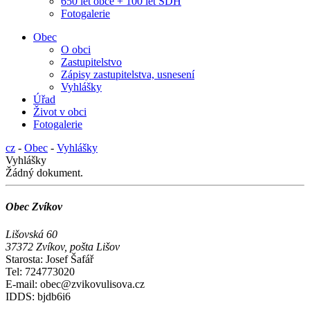
650 let obce + 100 let SDH
Fotogalerie
Obec
O obci
Zastupitelstvo
Zápisy zastupitelstva, usnesení
Vyhlášky
Úřad
Život v obci
Fotogalerie
cz
-
Obec
-
Vyhlášky
Vyhlášky
Žádný dokument.
Obec Zvíkov
Lišovská 60
37372 Zvíkov, pošta Lišov
Starosta: Josef Šafář
Tel: 724773020
E-mail: obec@zvikovulisova.cz
IDDS: bjdb6i6