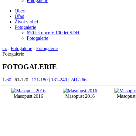
Fotogalerie
Obec
Úřad
Život v obci
Fotogalerie
650 let obce + 100 let SDH
Fotogalerie
cz
-
Fotogalerie
-
Fotogalerie
Fotogalerie
FOTOGALERIE
1-60
|
61-120
|
121-180
|
181-240
|
241-266
|
Masopust 2016
Masopust 2016
Masopust