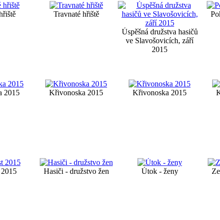
hřiště
Travnaté hřiště
Po
Úspěšná družstva hasičů
ve Slavošovicích, září
2015
a 2015
Křivonoska 2015
Křivonoska 2015
K
 2015
Hasiči - družstvo žen
Útok - ženy
Ze