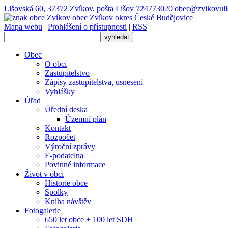
Lišovská 60, 37372 Zvíkov, pošta Lišov
724773020
obec@zvikovuli
obec
Zvíkov
okres České Budějovice
Mapa webu
|
Prohlášení o přístupnosti
|
RSS
Obec
O obci
Zastupitelstvo
Zápisy zastupitelstva, usnesení
Vyhlášky
Úřad
Úřední deska
Územní plán
Kontakt
Rozpočet
Výroční zprávy
E-podatelna
Povinné informace
Život v obci
Historie obce
Spolky
Kniha návštěv
Fotogalerie
650 let obce + 100 let SDH