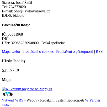
Starosta: Josef Šafář
Tel: 724773020
E-mail: obec@zvikovulisova.cz
IDDS: bjdb6i6
Fakturační údaje
IČ: 00581968
DIČ: -
Účet: 3296528309/0800, Česká spořitelna
Mapa webu
|
Prohlášení o cookies
|
Prohlášení o přístupnosti
|
RSS
Úřední hodiny
ST:
15 - 18
Mapa
Vytvořil WRS
- Webový Redakční Systém společnosti
W Partner
s.r.o.