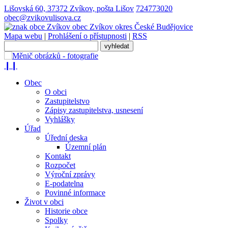
Lišovská 60, 37372 Zvíkov, pošta Lišov
724773020
obec@zvikovulisova.cz
obec
Zvíkov
okres České Budějovice
Mapa webu
|
Prohlášení o přístupnosti
|
RSS
❙❙
Obec
O obci
Zastupitelstvo
Zápisy zastupitelstva, usnesení
Vyhlášky
Úřad
Úřední deska
Územní plán
Kontakt
Rozpočet
Výroční zprávy
E-podatelna
Povinné informace
Život v obci
Historie obce
Spolky