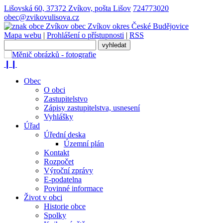
Lišovská 60, 37372 Zvíkov, pošta Lišov
724773020
obec@zvikovulisova.cz
obec
Zvíkov
okres České Budějovice
Mapa webu
|
Prohlášení o přístupnosti
|
RSS
❙❙
Obec
O obci
Zastupitelstvo
Zápisy zastupitelstva, usnesení
Vyhlášky
Úřad
Úřední deska
Územní plán
Kontakt
Rozpočet
Výroční zprávy
E-podatelna
Povinné informace
Život v obci
Historie obce
Spolky