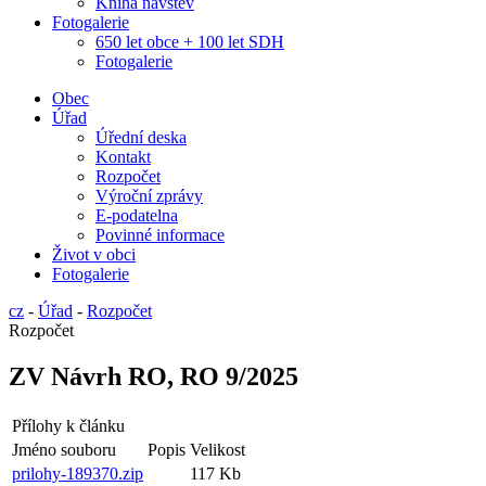
Kniha návštěv
Fotogalerie
650 let obce + 100 let SDH
Fotogalerie
Obec
Úřad
Úřední deska
Kontakt
Rozpočet
Výroční zprávy
E-podatelna
Povinné informace
Život v obci
Fotogalerie
cz
-
Úřad
-
Rozpočet
Rozpočet
ZV Návrh RO, RO 9/2025
Přílohy k článku
Jméno souboru
Popis
Velikost
prilohy-189370.zip
117 Kb