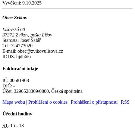
Vyvěšení:
9.10.2025
Obec Zvíkov
Lišovská 60
37372 Zvíkov, pošta Lišov
Starosta: Josef Šafář
Tel: 724773020
E-mail: obec@zvikovulisova.cz
IDDS: bjdb6i6
Fakturační údaje
IČ: 00581968
DIČ: -
Účet: 3296528309/0800, Česká spořitelna
Mapa webu
|
Prohlášení o cookies
|
Prohlášení o přístupnosti
|
RSS
Úřední hodiny
ST:
15 - 18