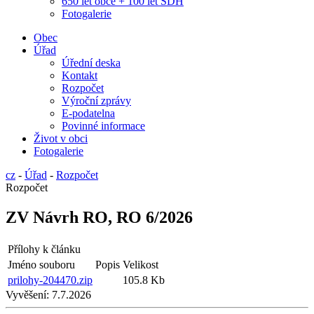
650 let obce + 100 let SDH
Fotogalerie
Obec
Úřad
Úřední deska
Kontakt
Rozpočet
Výroční zprávy
E-podatelna
Povinné informace
Život v obci
Fotogalerie
cz
-
Úřad
-
Rozpočet
Rozpočet
ZV Návrh RO, RO 6/2026
Přílohy k článku
Jméno souboru
Popis
Velikost
prilohy-204470.zip
105.8 Kb
Vyvěšení:
7.7.2026