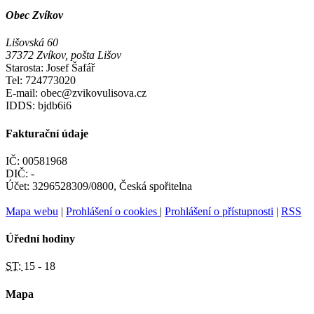
Obec Zvíkov
Lišovská 60
37372 Zvíkov, pošta Lišov
Starosta: Josef Šafář
Tel: 724773020
E-mail: obec@zvikovulisova.cz
IDDS: bjdb6i6
Fakturační údaje
IČ: 00581968
DIČ: -
Účet: 3296528309/0800, Česká spořitelna
Mapa webu
|
Prohlášení o cookies
|
Prohlášení o přístupnosti
|
RSS
Úřední hodiny
ST:
15 - 18
Mapa