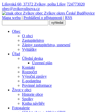
Lišovská 60, 37372 Zvíkov, pošta Lišov
724773020
obec@zvikovulisova.cz
obec
Zvíkov
okres České Budějovice
Mapa webu
|
Prohlášení o přístupnosti
|
RSS
Obec
O obci
Zastupitelstvo
Zápisy zastupitelstva, usnesení
Vyhlášky
Úřad
Úřední deska
Územní plán
Kontakt
Rozpočet
Výroční zprávy
E-podatelna
Povinné informace
Život v obci
Historie obce
Spolky
Kniha návštěv
Fotogalerie