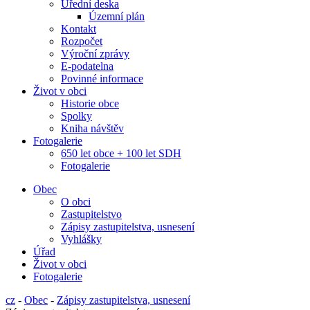
Úřední deska
Územní plán
Kontakt
Rozpočet
Výroční zprávy
E-podatelna
Povinné informace
Život v obci
Historie obce
Spolky
Kniha návštěv
Fotogalerie
650 let obce + 100 let SDH
Fotogalerie
Obec
O obci
Zastupitelstvo
Zápisy zastupitelstva, usnesení
Vyhlášky
Úřad
Život v obci
Fotogalerie
cz
-
Obec
-
Zápisy zastupitelstva, usnesení