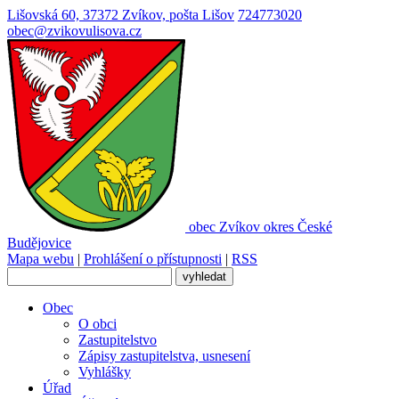
Lišovská 60, 37372 Zvíkov, pošta Lišov
724773020
obec@zvikovulisova.cz
obec
Zvíkov
okres České
Budějovice
Mapa webu
|
Prohlášení o přístupnosti
|
RSS
Obec
O obci
Zastupitelstvo
Zápisy zastupitelstva, usnesení
Vyhlášky
Úřad