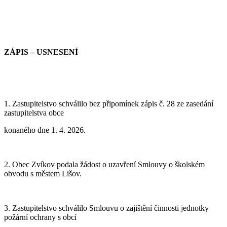
ZÁPIS – USNESENÍ
1. Zastupitelstvo schválilo bez připomínek zápis č.
28 z
e zasedání
zastupitelstva
obce
konaného dne 1. 4. 2026.
2. Obec Zvíkov podala žádost o uzavření Smlouvy o školském
obvodu s městem Lišov.
3. Zastupitelstvo schválilo Smlouvu o zajištění činnosti jednotky
požární ochrany s obcí