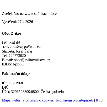
Zveřejněno na www stránkách obce
Vyvěšení:
27.4.2026
Obec Zvíkov
Lišovská 60
37372 Zvíkov, pošta Lišov
Starosta: Josef Šafář
Tel: 724773020
E-mail: obec@zvikovulisova.cz
IDDS: bjdb6i6
Fakturační údaje
IČ: 00581968
DIČ: -
Účet: 3296528309/0800, Česká spořitelna
Mapa webu
|
Prohlášení o cookies
|
Prohlášení o přístupnosti
|
RSS